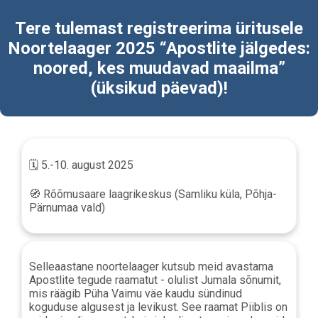
Tere tulemast registreerima üritusele
Noortelaager 2025 “Apostlite jälgedes:
noored, kes muudavad maailma”
(üksikud päevad)!
🗓️ 5.-10. august 2025
🧭 Rõõmusaare laagrikeskus (Samliku küla, Põhja-
Pärnumaa vald)
Selleaastane noortelaager kutsub meid avastama
Apostlite tegude raamatut - olulist Jumala sõnumit,
mis räägib Püha Vaimu väe kaudu sündinud
koguduse algusest ja levikust. See raamat Piiblis on