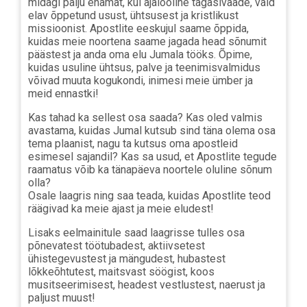
midagi palju enamat, kui ajalooline tagasivaade, vaid
elav õppetund usust, ühtsusest ja kristlikust
missioonist. Apostlite eeskujul saame õppida,
kuidas meie noortena saame jagada head sõnumit
päästest ja anda oma elu Jumala tööks. Õpime,
kuidas usuline ühtsus, palve ja teenimisvalmidus
võivad muuta kogukondi, inimesi meie ümber ja
meid ennastki!
Kas tahad ka sellest osa saada? Kas oled valmis
avastama, kuidas Jumal kutsub sind täna olema osa
tema plaanist, nagu ta kutsus oma apostleid
esimesel sajandil? Kas sa usud, et Apostlite tegude
raamatus võib ka tänapäeva noortele oluline sõnum
olla?
Osale laagris ning saa teada, kuidas Apostlite teod
räägivad ka meie ajast ja meie eludest!
Lisaks eelmainitule saad laagrisse tulles osa
põnevatest töötubadest, aktiivsetest
ühistegevustest ja mängudest, hubastest
lõkkeõhtutest, maitsvast söögist, koos
musitseerimisest, headest vestlustest, naerust ja
paljust muust!